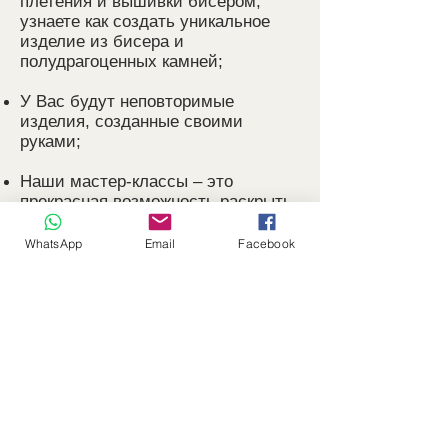
плетения и вышивки бисером,
узнаете как создать уникальное
изделие из бисера и
полудрагоценных камней;
У Вас будут неповторимые
изделия, созданные своими
руками;
Наши мастер-классы – это
прекрасная возможность раскрыть
свой творческий потенциал,
получить энергетический заряд, а
WhatsApp
Email
Facebook
также отличная арт-терапия для
улучшения психического и
эмоционального самочувствия;
Знания, полученные в нашей
школе, дадут Вам возможность
получения дополнительного
источника заработка;