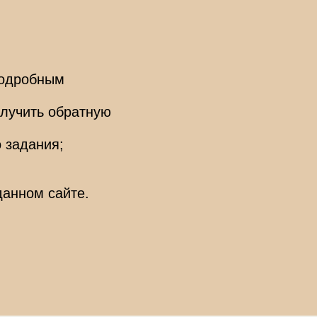
подробным
олучить обратную
 задания;
данном сайте.