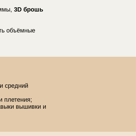
аммы,
3D брошь
ать объёмные
 и средний
и плетения;
навыки вышивки и