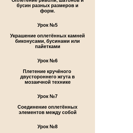
Оплетение риволи, шатонов и
бусин разных размеров и
форм.
Урок №5
Украшение оплетённых камней
биконусами, бусинами или
пайетками
Урок №6
Пле
тение
кручёного
двустороннего жгута
в
мозаичной технике
Урок №7
Соединение оплетённых
элементов между собой
Урок №8