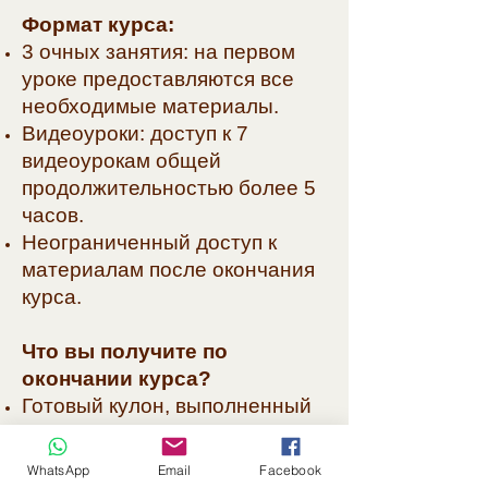
Формат курса:
3 очных занятия: на первом
уроке предоставляются все
необходимые материалы.
Видеоуроки: доступ к 7
видеоурокам общей
продолжительностью более 5
часов.
Неограниченный доступ к
материалам после окончания
курса.
Что вы получите по
окончании курса?
Готовый кулон, выполненный
в технике бисероплетения;
Навыки и знания для
WhatsApp
Email
Facebook
самостоятельного создания