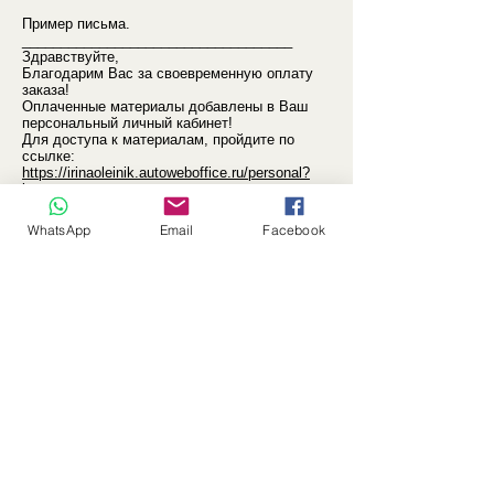
Пример письма.
___________________________________
Здравствуйте,
Благодарим Вас за своевременную оплату
заказа!
Оплаченные материалы добавлены в Ваш
персональный личный кабинет!
Для доступа к материалам, пройдите по
ссылке:
https://irinaoleinik.autoweboffice.ru/personal?
lg=ru
Ваш логин: ******
Ваш пароль: ******
WhatsApp
Email
Facebook
По всем возникающим вопросам,
пожалуйста, обращайтесь в нашу Службу
поддержки по
email:
irina.oleinik.ee@gmail.com
С уважением, магазин irinaoleinik - Arteemus
Ltd
WhatsApp: +3725279720
https://www.instagram.com/irinaoleinik_art/
www.irinaoleinik.com
_____________________________________
4. ВОЗВРАТ ТОВАРА
4.1 Заказанный товар не подлежит возврату
и обмену.
5. РАЗРЕШЕНИЕ СПОРОВ