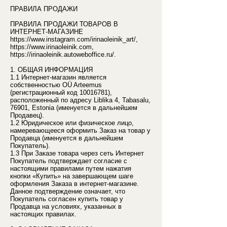
ПРАВИЛА ПРОДАЖИ
ПРАВИЛА ПРОДАЖИ ТОВАРОВ В
ИНТЕРНЕТ-МАГАЗИНЕ
https://www.instagram.com/irinaoleinik_art/,
https://www.irinaoleinik.com
,
https://irinaoleinik.autoweboffice.ru/.
1. ОБЩАЯ ИНФОРМАЦИЯ
1.1 Интернет-магазин является
собственностью OÜ Arteemus
(регистрационный код
10016781)
,
расположенный по адресу Liblika 4, Tabasalu,
76901, Estonia (именуется в дальнейшем
Продавец).
1.2 Юридическое или физическое лицо,
намеревающееся оформить Заказ на товар у
Продавца (именуется в дальнейшем
Покупатель).
1.3 При Заказе товара через сеть Интернет
Покупатель подтверждает согласие с
настоящими правилами путем нажатия
кнопки «Купить» на завершающем шаге
оформления Заказа в интернет-магазине.
Данное подтверждение означает, что
Покупатель согласен купить товар у
Продавца на условиях, указанных в
настоящих правилах.